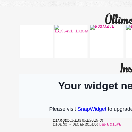
Últim
In
SO
FELIZ 2017!!!
BEAUTIFUL…
DIAMONDTREASURE2015(C)
DISEÑO - DESARROLLO:
SARA SILVA