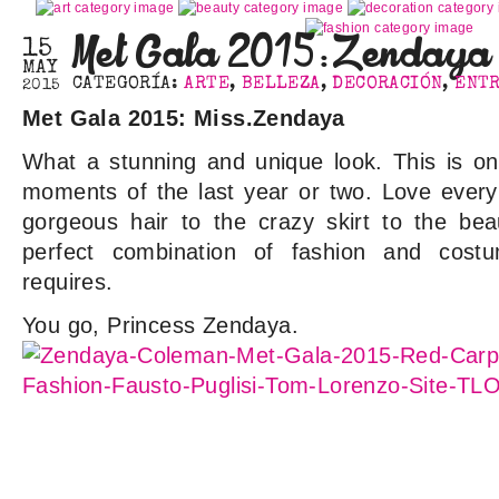
Met Gala 2015:Zendaya
15
MAY
CATEGORÍA:
ARTE
,
BELLEZA
,
DECORACIÓN
,
ENT
2015
Met Gala 2015: Miss.Zendaya
What a stunning and unique look. This is one
moments of the last year or two. Love every s
gorgeous hair to the crazy skirt to the beauti
perfect combination of fashion and cos
requires.
You go, Princess Zen
daya.