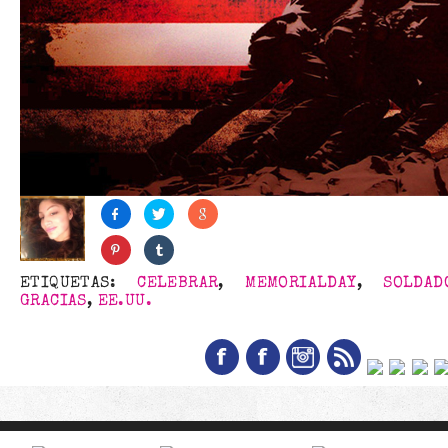
ETIQUETAS:
CELEBRAR
,
MEMORIALDAY
,
SOLDAD
GRACIAS
,
EE.UU.
Síguenos en las redes so