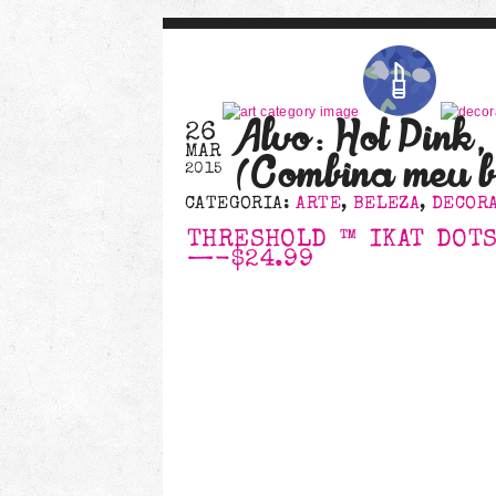
Alvo: Hot Pink
26
MAR
(Combina meu b
2015
CATEGORIA:
ARTE
,
BELEZA
,
DECOR
THRESHOLD ™ IKAT DOTS
—-
$24.99