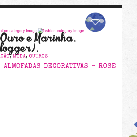
, Ouro e Marinha.
logger).
AÇÃO
,
MODA
,
OUTROS
 ALMOFADAS DECORATIVAS – ROSE