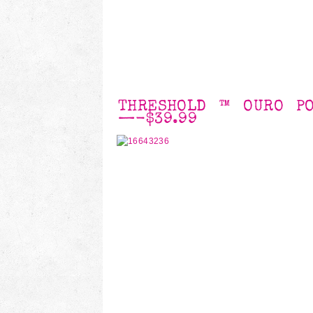
THRESHOLD ™ OURO PO
—-
$39.99